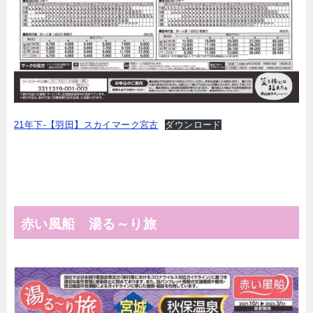
21年下-【羽田】スカイマーク宮古
ダウンロード
赤い風船 湯る～り旅