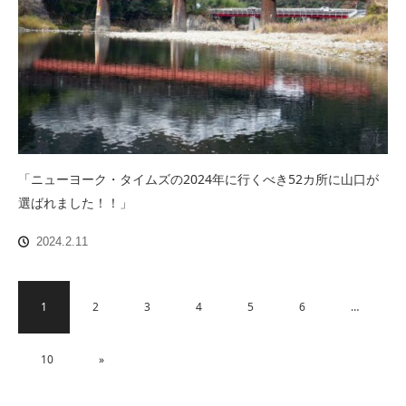
「ニューヨーク・タイムズの2024年に行くべき52カ所に山口が
選ばれました！！」
2024.2.11
1
2
3
4
5
6
…
10
»