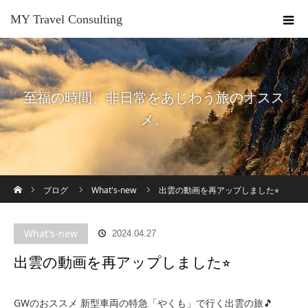
MY Travel Consulting
至福の時間、非日常をあじわう旅のオスス
メ。
ホーム
ブログ
What's-new
出雲の動画を再アップしました⭐︎
What's-new
2024.04.27
出雲の動画を再アップしました⭐︎
GWのおススメ 新型車両の特急「やくも」で行く出雲の旅🎵