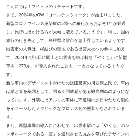
こんにちは！マイトラのリチャードです。
さて、2024年のGW（ゴールデンウィーク）が始まりました。
新型コロナウイルス感染症の5類への移行からおよそ1年が経過
し、旅行に出かける方が大幅に増えているようです。特に、国内
旅行の行き先として、島根県出雲市が急上昇しているようです。
出雲市の人気は、縁結びの聖地である出雲大社への参拝に加え
て、2024年4月6日に岡山と出雲市を結ぶ特急「やくも」に新型
車両「273系」が導入されたことも、一因となっているようで
す。
新型車両のデザインを手がけたのは建築家の川西康之氏で、車内
は緑と青を基調として、明るく開放感がある観光列車のようにな
っています。外装にはアルミの車体に宍道湖の夕日やたたら製鉄
をイメージしたメタリックなブロンズ色の塗装がなされていま
す。
また、新型車両の導入に合わせて、出雲市駅には「やくも」のシ
ンボルマークである「雲」を連想させる丸みを帯びたデザインの