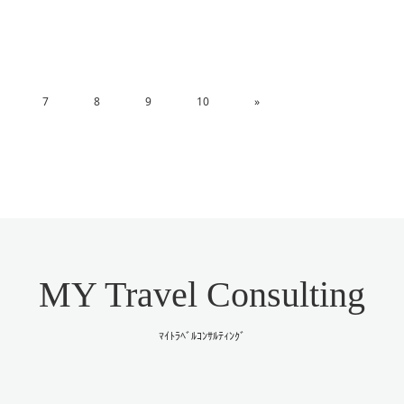
7
8
9
10
»
MY Travel Consulting
ﾏｲﾄﾗﾍﾞﾙｺﾝｻﾙﾃｨﾝｸﾞ