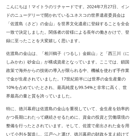
こんにちは！マイトラのリチャードです。2024年7月27日、イン
ドのニューデリーで開かれているユネスコの世界遺産委員会は
「佐渡島（さど）の金山」を世界文化遺産に登録することを全会
一致で決定しました。関係者の皆様による長年の働きかけで、登
録に至ったことを大変嬉しく思います。
佐渡島の金山は、「相川鶴子（つるし）金銀山」と「西三川（に
しみかわ）砂金山」が構成資産となっています。ここでは、鎖国
政策で海外からの技術の導入が限られる中、機械を使わず手作業
で金が生産されていました。17世紀前半には世界の金生産量の
10%を占めていたとされ、最高純度も99.54%と非常に高く、世
界最高の量と質を誇っていました。
特に、徳川幕府は佐渡島の金山を重視していて、金生産を効率的
かつ長期にわたって継続させるために、資金の投資と労働環境の
整備を行ったとされています。そして、佐渡で産出された金を用
いて小判を製造し、江戸へと運び、徳川幕府の財政を支え続けて