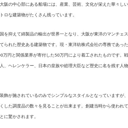
大阪の中心部にある船場には、産業、芸術、文化が栄えた華々し
トロな建築物がたくさん残っています。
国を抑えて綿製品の輸出が世界一となり、大阪が東洋のマンチェ
に建てられた歴史ある建築物です。現・東洋紡株式会社の専務であっ
00万円と関係業界が寄付した50万円により着工されたものです。
人、ヘレンケラー、日本の皇族や総理大臣など歴史に名を残す人
装飾が施されているのみでシンプルなスタイルとなっていますが
くした調度品の数々を見ることが出来ます。創建当時から使われ
とに驚かされます。