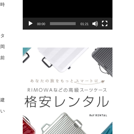
ヤ
い時
ー
00:00
01:21
スタ
た岡
戦前
物
、建
てい