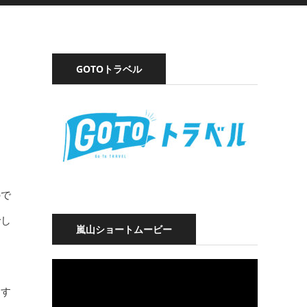
GOTOトラベル
ので
でし
嵐山ショートムービー
動
画
プ
加す
レ
ー