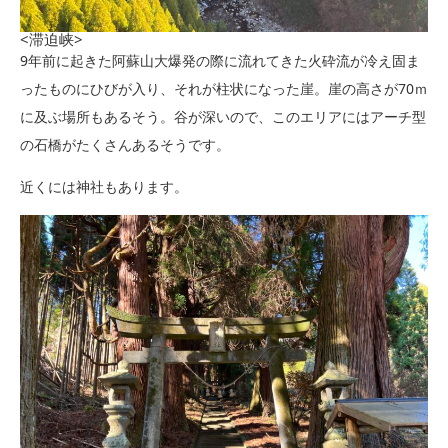
<滞迫峡>
9年前に起きた阿蘇山大爆発の際に流れてきた火砕流が冷え固ま
ったものにひびが入り、それが柱状になった崖。崖の高さが70ｍ
に及ぶ場所もあるそう。谷が深いので、このエリアにはアーチ型
の石橋がたくさんあるそうです。
近くには神社もあります。