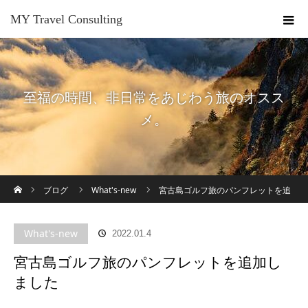
MY Travel Consulting
至福の時間、非日常をあじわう旅のオスス
メ。
ホーム
ブログ
What's-new
宮古島ゴルフ旅のパンフレットを追
加しました
What's-new
2022.01.4
宮古島ゴルフ旅のパンフレットを追加し
ました