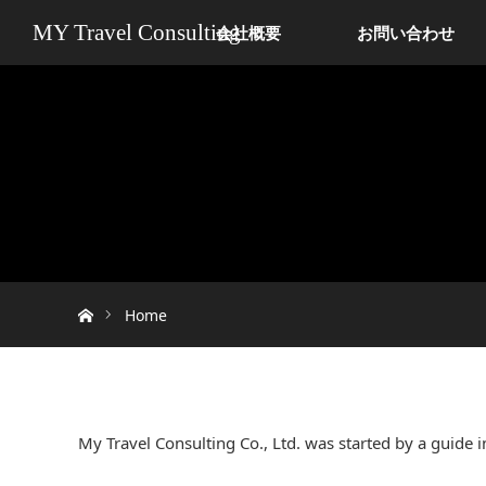
MY Travel Consulting
会社概要
お問い合わせ
ホーム
Home
My Travel Consulting Co., Ltd. was started by a guide i