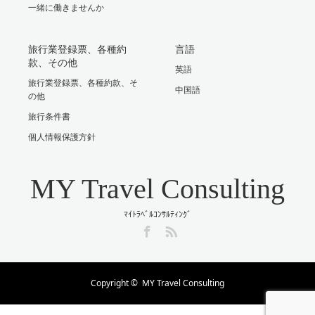
一緒に働きませんか
旅行業登録票、各種約
言語
款、その他
英語
旅行業登録票、各種約款、そ
中国語
の他
旅行条件書
個人情報保護方針
MY Travel Consulting
ﾏｲﾄﾗﾍﾞﾙｺﾝｻﾙﾃｨﾝｸﾞ
Facebook
RSS
Copyright ©
MY Travel Consulting