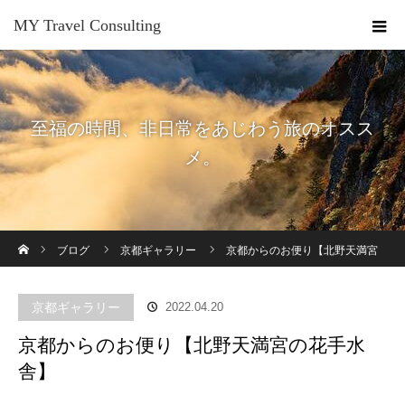
MY Travel Consulting
至福の時間、非日常をあじわう旅のオスス
メ。
ホーム
ブログ
京都ギャラリー
京都からのお便り【北野天満宮
の花手水舎】
京都ギャラリー
2022.04.20
京都からのお便り【北野天満宮の花手水
舎】