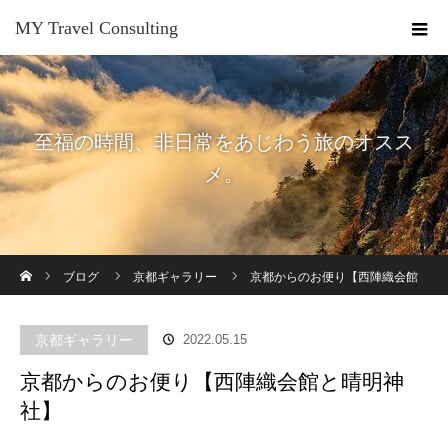
MY Travel Consulting
至福の時間、非日常をあじわう旅のオスス
メ。
ホーム
ブログ
京都ギャラリー
京都からのお便り【西陣織会館
と晴明神社】
京都ギャラリー
2022.05.15
京都からのお便り【西陣織会館と晴明神
社】