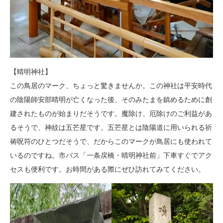
【晴明神社】
この鳥居のマーク、ちょっと驚きませんか。この神社は平安時代
の陰陽師安部晴明が亡くなった後、そのみたまを鎮めるために創
建されたものが始まりだそうです。魔除け、厄除けのご利益があ
るそうで、神紋は五芒星です。五芒星とは陰陽道に用いられる祈
祷呪符のひとつだそうで、だからこのマークが鳥居にも使われて
いるのですね。市バス「一条戻橋・晴明神社前」下車すぐでアク
セスも便利です。お時間がある際にぜひ訪れてみてください。